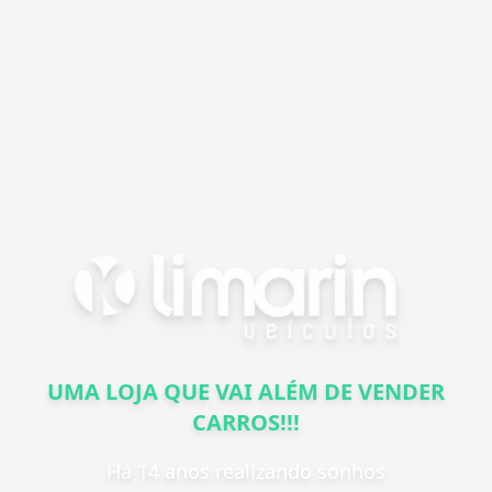
UMA LOJA QUE VAI ALÉM DE VENDER
CARROS!!!
Há 14 anos realizando sonhos